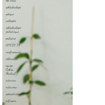
All Posts
ophtalmologie
optique
orthoptie
ophtalmologie
pédiatrique
pédiatrie
COVID-19
confinement
télétravail
équipe
Ophta
Medical
interviex
interview
optométriste
infirmier