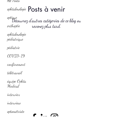
All Posts
Posts à venir
ophtalmologie
optique
Découvrez d'autres catégories de ce blog ou
orthoptie
revenez plus tard.
ophtalmologie
pédiatrique
pédiatrie
COVID-19
confinement
télétravail
équipe Ophta
Medical
interviex
interview
optométriste
infirmier